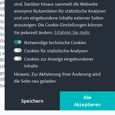
ping.service.DDMContentLocalService")) #set($doc =
sind. Darüber hinaus sammelt die Webseite
$Bild.getData()) #set($gid = $stringUtil.split($doc,"/").get(2))
anonyme Nutzerdaten für statistische Analysen
#set($fid = $stringUtil.split($doc,"/").get(3)) #set ($fileTitle =
und um eingebundene Inhalte externer Seiten
$stringUtil.split($doc,"/").get(4)) #set ($uuid=
anzuzeigen. Die Cookie-Einstellungen können
$stringUtil.split($doc,"/").get(5)) #set ($uuid=
Kontakt
Sie jederzeit ändern.
Erfahren Sie mehr
$stringUtil.split($uuid,"?").get(0)) #set ($tmp = {}) #set
($decoder =
Notwendige technische Cookies
Weitere Angebote der Stiftung
$tmp.class.forName("java.net.URLDecoder").newInstance()
Cookies für statistische Analysen
) #set ($fileTitle = $decoder.decode($fileTitle, "UTF-8"))
Cookies zur Anzeige eingebundener
#set
Impressum
Datenschutzerklärung
Inhalte
($fileEntry=$service.getFileEntryByUuidAndGroupId($uuid,$
Nutzungsbedingungen
getterUtil.getLong($gid))) #set($fileEntryTypeId =
Hinweis: Zur Aktivierung Ihrer Änderung wird
$fileEntry.getFileEntryTypeId()) #set($ddmstruct =
© Konrad-Adenauer-Stiftung e.V. 2026
die Seite neu geladen
$metadata.getDLFileEntryTypeStructures($fileEntryTypeId))
#set($fileVersionId=$fileEntry.getFileVersion().getFileVersio
Alle
nId()) #set($structureId =
Speichern
Akzeptieren
$ddmstruct.get(0).getStructureId()) #set($meta =
$metadata2.getFileEntryMetadata($structureId,$fileVersion