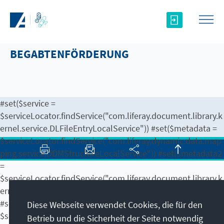
Zum Hauptinhalt springen
BEGABTENFÖRDERUNG
#set($service =
$serviceLocator.findService("com.liferay.document.library.k
ernel.service.DLFileEntryLocalService")) #set($metadata =
$serviceLocator.findService("com.liferay.dynamic.data.map
ping.service.DDMStructureLocalService")) #set($metadata2
=
$serviceLocator.findService("com.liferay.document.library.k
ernel.service.DLFileEntryMetadataLocalService"))
#set($ddmcontent =
Diese Webseite verwendet Cookies, die für den
$serviceLocator.findService("com.liferay.dynamic.data.map
Betrieb und die Sicherheit der Seite notwendig