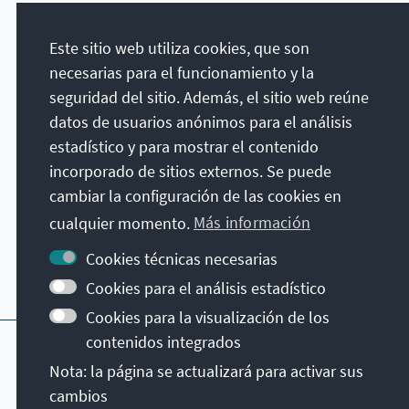
Este sitio web utiliza cookies, que son
necesarias para el funcionamiento y la
seguridad del sitio. Además, el sitio web reúne
datos de usuarios anónimos para el análisis
estadístico y para mostrar el contenido
incorporado de sitios externos. Se puede
cambiar la configuración de las cookies en
Contacto
cualquier momento.
Más información
Cookies técnicas necesarias
Otras ofertas de la fundación
Cookies para el análisis estadístico
Cookies para la visualización de los
Impressum
Datenschutzerklärung
contenidos integrados
Nutzungsbedingungen
Nota: la página se actualizará para activar sus
© Konrad-Adenauer-Stiftung e.V. 2026
cambios